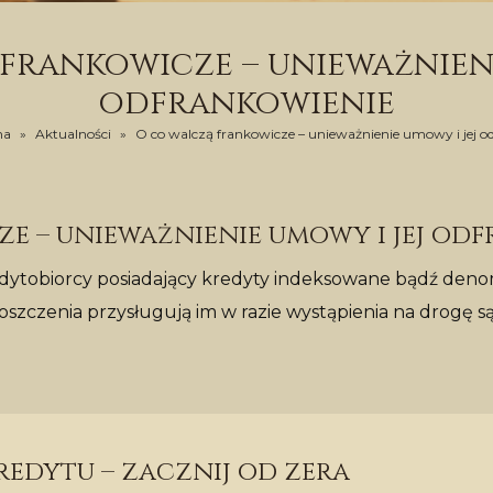
frankowicze – unieważnieni
odfrankowienie
na
»
Aktualności
»
O co walczą frankowicze – unieważnienie umowy i jej o
e – unieważnienie umowy i jej od
edytobiorcy posiadający kredyty indeksowane bądź deno
 roszczenia przysługują im w razie wystąpienia na drogę 
edytu – zacznij od zera