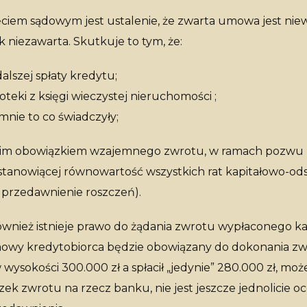
ęciem sądowym jest ustalenie, że zwarta umowa jest ni
 niezawarta. Skutkuje to tym, że:
lszej spłaty kredytu;
oteki z księgi wieczystej nieruchomości ;
nie to co świadczyły;
cim obowiązkiem wzajemnego zwrotu, w ramach pozwu 
 stanowiącej równowartość wszystkich rat kapitałowo-o
a przedawnienie roszczeń).
ównież istnieje prawo do żądania zwrotu wypłaconego kap
mowy kredytobiorca będzie obowiązany do dokonania zw
 wysokości 300.000 zł a spłacił „jedynie” 280.000 zł, mo
ązek zwrotu na rzecz banku, nie jest jeszcze jednolicie 