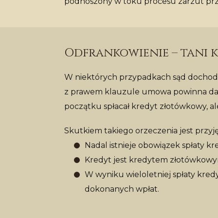
podnoszony w toku procesu zarzut prz
Odfrankowienie – tani k
W niektórych przypadkach sąd dochodzi
z prawem klauzule umowa powinna dalej
początku spłacał kredyt złotówkowy, a
Skutkiem takiego orzeczenia jest przyjęc
Nadal istnieje obowiązek spłaty kr
Kredyt jest kredytem złotówkowym
W wyniku wieloletniej spłaty kred
dokonanych wpłat.