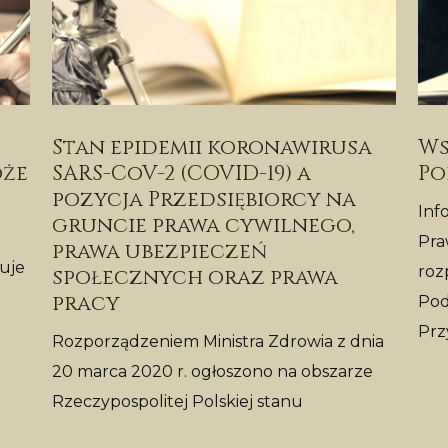
Stan epidemii koronawirusa
Ws
oże
SARS-CoV-2 (COVID-19) a
Po
pozycja Przedsiębiorcy na
Inf
gruncie prawa cywilnego,
Pra
prawa ubezpieczeń
uje
roz
społecznych oraz prawa
pracy
Pod
Prz
Rozporządzeniem Ministra Zdrowia z dnia
20 marca 2020 r. ogłoszono na obszarze
Rzeczypospolitej Polskiej stanu