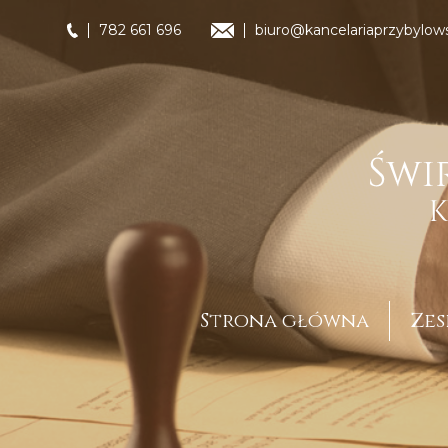
782 661 696
biuro@kancelariaprzybylows
Strona główna
Zes