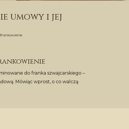
e umowy i jej
dfrankowienie
frankowienie
minowane do franka szwajcarskiego –
sądową. Mówiąc wprost, o co walczą