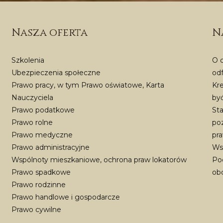
Nasza oferta
N
Szkolenia
O c
Ubezpieczenia społeczne
od
Prawo pracy, w tym Prawo oświatowe, Karta
Kr
Nauczyciela
by
Prawo podatkowe
St
Prawo rolne
poz
Prawo medyczne
pr
Prawo administracyjne
Ws
Wspólnoty mieszkaniowe, ochrona praw lokatorów
Po
Prawo spadkowe
ob
Prawo rodzinne
Prawo handlowe i gospodarcze
Prawo cywilne