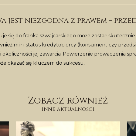
wa jest niezgodna z prawem – prze
łuje się do franka szwajcarskiego może zostać skutecz
eż m.in. status kredytobiorcy (konsument czy przedsiębi
i okoliczności jej zawarcia. Powierzenie prowadzenia sp
że okazać się kluczem do sukcesu.
Zobacz również
inne aktualności