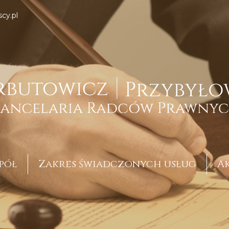
cy.pl
pół
Zakres świadczonych usług
A