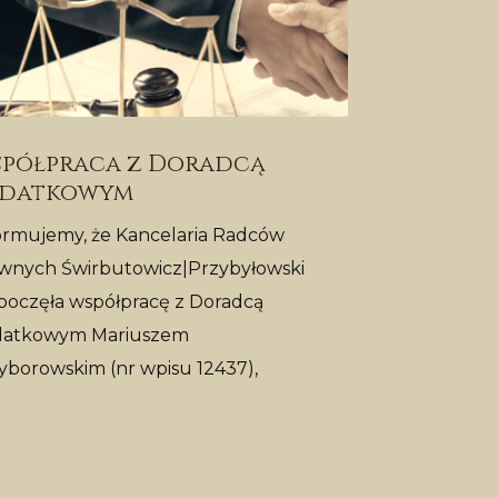
półpraca z Doradcą
datkowym
ormujemy, że Kancelaria Radców
wnych Świrbutowicz|Przybyłowski
poczęła współpracę z Doradcą
atkowym Mariuszem
yborowskim (nr wpisu 12437),