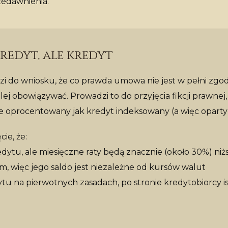
edawnienia.
redyt, ale kredyt
 do wniosku, że co prawda umowa nie jest w pełni zgo
 obowiązywać. Prowadzi to do przyjęcia fikcji prawnej,
le oprocentowany jak kredyt indeksowany (a więc oparty
ie, że:
edytu, ale miesięczne raty będą znacznie (około 30%) niż
, więc jego saldo jest niezależne od kursów walut
ytu na pierwotnych zasadach, po stronie kredytobiorcy i