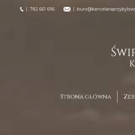
782 661 696
biuro@kancelariaprzybylows
Strona główna
Zes